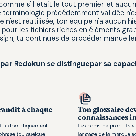
comme s'il était le tout premier, et aucu
ne terminologie précédemment validée n'e
n'est réutilisée, ton équipe n'a aucun hi
t pour les fichiers riches en éléments gra
ign, tu continues de procéder manuell
 par Redokun se distinguepar sa capaci
randit à chaque
Ton glossaire dev
connaissances in
est automatiquement
Les noms de produits va
 phrase (ou quelque
langage de la marque son