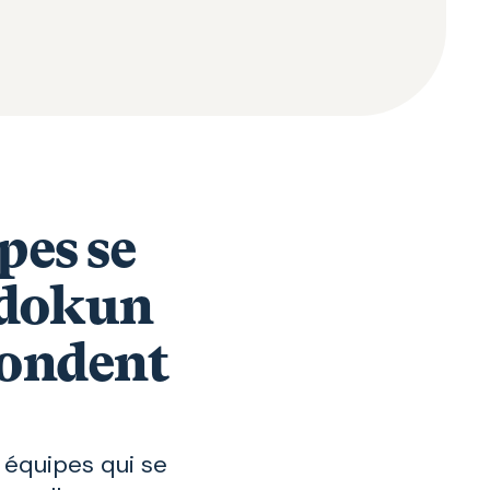
pes se
edokun
pondent
 équipes qui se