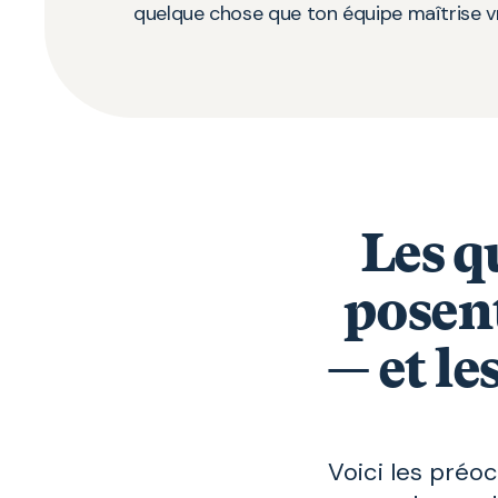
quelque chose que ton équipe maîtrise v
Les q
posen
— et l
Voici les préo