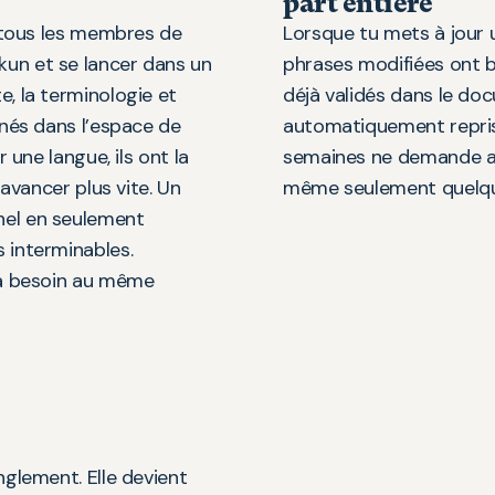
part entière
, tous les membres de
Lorsque tu mets à jour 
un et se lancer dans un
phrases modifiées ont b
e, la terminologie et
déjà validés dans le d
gnés dans l’espace de
automatiquement repris.
 une langue, ils ont la
semaines ne demande au
 avancer plus vite. Un
même seulement quelqu
nel en seulement
 interminables.
e a besoin au même
nglement. Elle devient