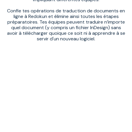
Confie tes opérations de traduction de documents en
ligne à Redokun et élimine ainsi toutes les étapes
préparatoires. Tes équipes peuvent traduire n’importe
quel document (y compris un fichier InDesign) sans
avoir à télécharger quoique ce soit ni à apprendre à se
servir d'un nouveau logiciel.
Avec Redokun, tu disposes
d'un système rapide et
simple pour traduire
directement différents
formats de fichiers. Aucun
copier-coller n'est
nécessaire.
1