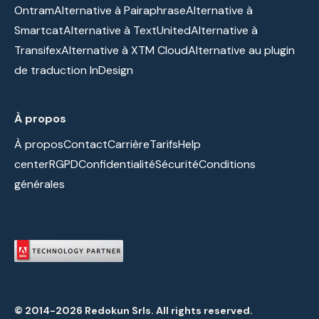
Ontram
Alternative à Pairaphrase
Alternative à
Smartcat
Alternative à TextUnited
Alternative à
Transifex
Alternative à XTM Cloud
Alternative au plugin
de traduction InDesign
À propos
À propos
Contact
Carrière
Tarifs
Help
center
RGPD
Confidentialité
Sécurité
Conditions
générales
© 2014-2026 Redokun Srls. All rights reserved.