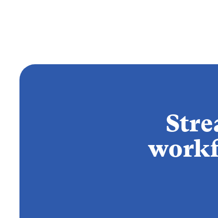
Stre
workf