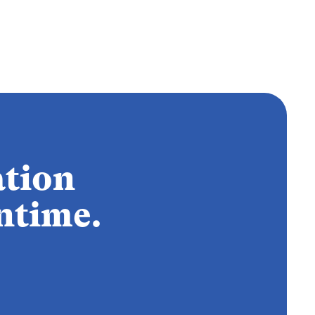
ation
ntime.