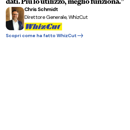
dati. Più lo utilizzo, meglio funziona.”
Chris Schmidt
Direttore Generale, WhizCut
Scopri come ha fatto WhizCut
Con uno strumento di
traduzione semplice, i tuoi
compiti sembrano più
leggeri – anche con
documenti complessi.