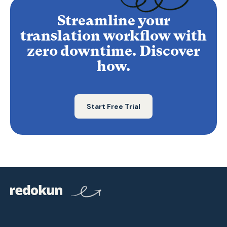
Streamline your
translation workflow with
zero downtime. Discover
how.
Start Free Trial