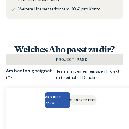
Weitere Übersetzerkonten: +10 € pro Konto
Welches Abo passt zu dir?
PROJECT PASS
Am besten geeignet
Teams mit einem einzigen Projekt
für
mit zeitnaher Deadline
Zugriffsdauer
30 Tage
PROJECT
SUBSCRIPTION
Preis
Ab 95 €
PASS
30 000 Wörter enthalten (Add-
Exportierbare Wörter
ons verfügbar)