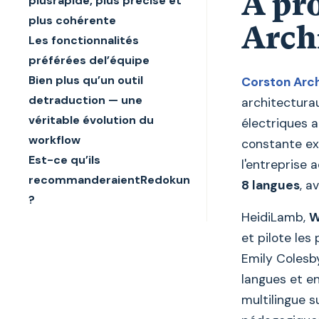
À pr
plusrapide, plus précise et
plus cohérente
Archi
Les fonctionnalités
préférées del’équipe
Bien plus qu’un outil
Corston Arch
detraduction — une
architectura
véritable évolution du
électriques 
workflow
constante ex
Est-ce qu’ils
l'entreprise
recommanderaientRedokun
8 langues
, a
?
HeidiLamb,
W
et pilote les 
Emily Colesb
langues et en
multilingue s