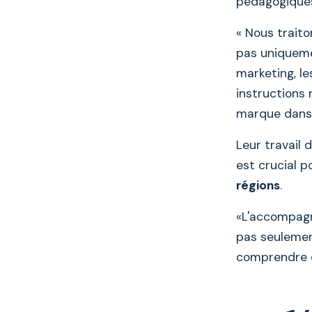
pédagogique
« Nous traito
pas uniquemen
marketing, le
instructions 
marque dans 
Leur travail 
est crucial 
régions
.
«L'accompagn
pas seulement
comprendre et