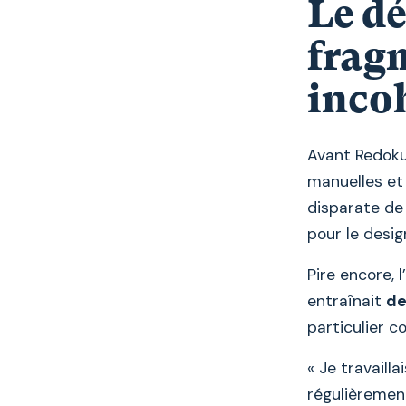
Le dé
fragm
inco
Avant Redoku
manuelles et 
disparate de 
pour le desig
Pire encore, 
entraînait
de
particulier c
« Je travaill
régulièrement