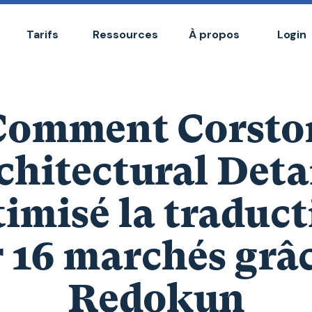
Tarifs
Ressources
À propos
Login
Comment Corsto
chitectural Detai
imisé la traduc
r 16 marchés grâc
Redokun