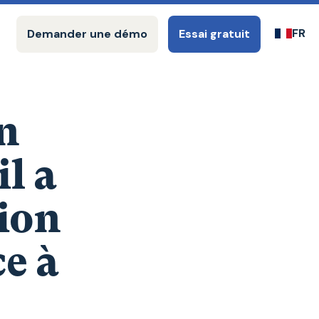
FR
Demander une démo
Essai gratuit
n
l a
tion
e à