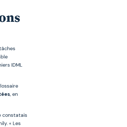
ions
 tâches
mble
hiers IDML
lossaire
tées
, en
je constatais
ly. « Les