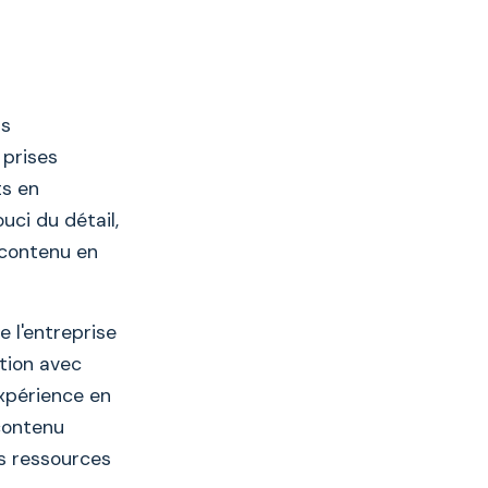
ts
 prises
ts en
ci du détail,
 contenu en
e l'entreprise
ation avec
expérience en
 contenu
es ressources