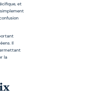
cifique, et
t simplement
 confusion
portant
ens. Il
 permettant
r la
ix