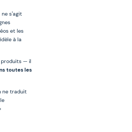
 ne s'agit
agnes
déos et les
idèle à la
produits — il
ns toutes les
 ne traduit
le
»