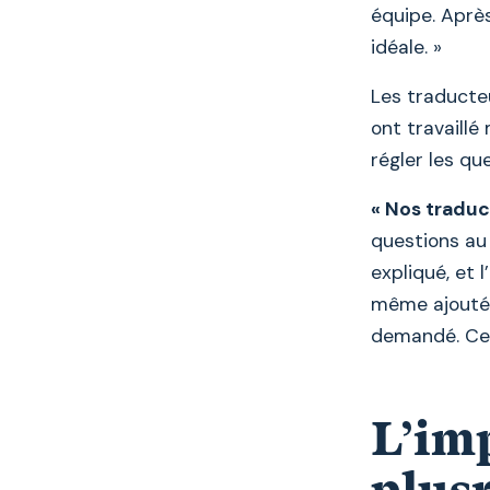
équipe. Après
idéale. »
Les traducteu
ont travaillé
régler les qu
« Nos traduct
questions au
expliqué, et 
même ajouté l
demandé. Cet
L’imp