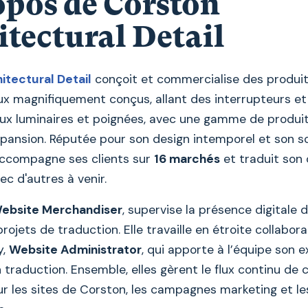
opos de Corston
tectural Detail
itectural Detail
conçoit et commercialise des produi
ux magnifiquement conçus, allant des interrupteurs et
aux luminaires et poignées, avec une gamme de produi
pansion. Réputée pour son design intemporel et son sou
 accompagne ses clients sur
16 marchés
et traduit son
vec d'autres à venir.
ebsite Merchandiser
, supervise la présence digitale d
projets de traduction. Elle travaille en étroite collabor
y,
Website Administrator
, qui apporte à l’équipe son 
 traduction. Ensemble, elles gèrent le flux continu de
ur les sites de Corston, les campagnes marketing et l