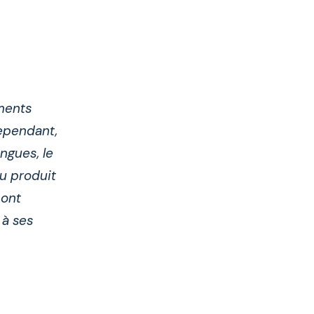
ments
ependant,
ngues, le
nu produit
 ont
 à ses