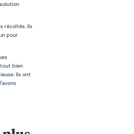
solution
 récoltés. Ils
kun pour
ues
tout bien
euse. Ils ont
l'avons