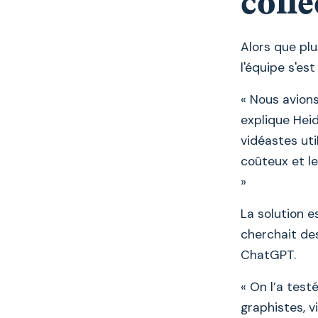
colle
Alors que plu
l'équipe s'es
« Nous avions
explique Heid
vidéastes uti
coûteux et l
»
La solution e
cherchait de
ChatGPT.
« On l’a test
graphistes, v