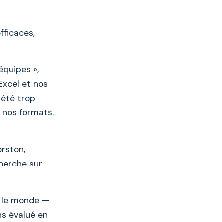
fficaces,
équipes »,
 Excel et nos
 été trop
 nos formats.
orston,
herche sur
t le monde —
ns évalué en