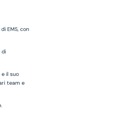
 di EMS, con
 di
e il suo
ari team e
.