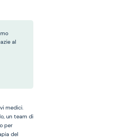
iamo
azie al
vi medici.
do, un team di
to per
apia del