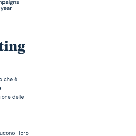
eting
o che è
a
one delle
ucono i loro