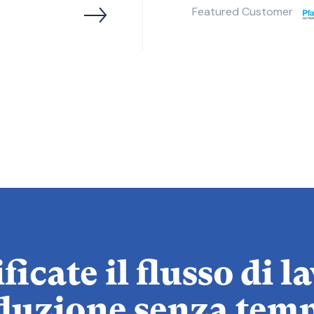
Featured Customer
icate il flusso di l
duzione senza temp