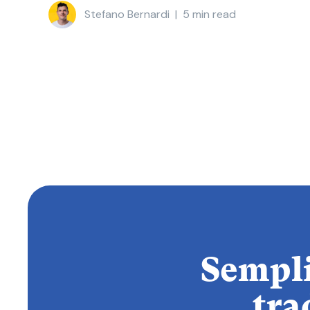
Stefano Bernardi
|
5
min read
Semplif
tra