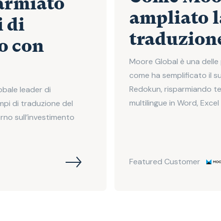
armiato
ampliato l
 di
traduzion
o con
Moore Global è una delle p
come ha semplificato il s
Redokun, risparmiando te
obale leader di
multilingue in Word, Excel
mpi di traduzione del
rno sull’investimento
Featured Customer