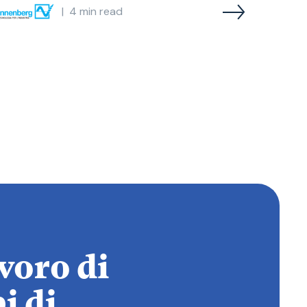
|
4
min read
avoro di
i di