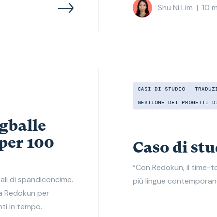
Shu Ni Lim
|
10
m
CASI DI STUDIO
TRADUZ
GESTIONE DEI PROGETTI D
gballe
per 100
Caso di st
“Con Redokun, il time-
ali di spandiconcime.
più lingue contempora
za Redokun per
ti in tempo.​