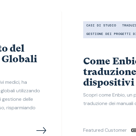
CASI DI STUDIO
TRADUZ
GESTIONE DEI PROGETTI D
o del
 Globali
Come Enbio
traduzione
dispositivi
vi medici, ha
lobali utilizzando
Scopri come Enbio, un pr
 gestione delle
traduzione dei manuali d’
sso, risparmiando
Featured Customer