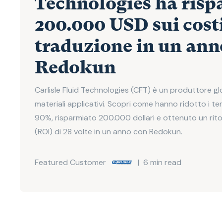
Technologies ha risp
200.000 USD sui costi
traduzione in un ann
Redokun
Carlisle Fluid Technologies (CFT) è un produttore gl
materiali applicativi. Scopri come hanno ridotto i te
90%, risparmiato 200.000 dollari e ottenuto un rito
(ROI) di 28 volte in un anno con Redokun.​
Featured Customer
|
6
min read