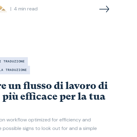
|
4
min read
I TRADUZIONE
LA TRADUZIONE
 un flusso di lavoro di
più efficace per la tua
ion workflow optimized for efficiency and
possible signs to look out for and a simple