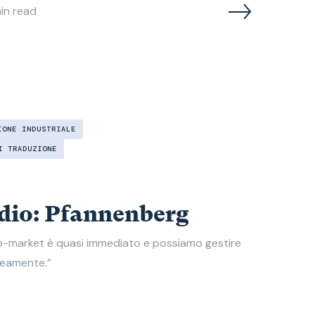
in read
IONE INDUSTRIALE
I TRADUZIONE
udio: Pfannenberg
to-market è quasi immediato e possiamo gestire
neamente.”